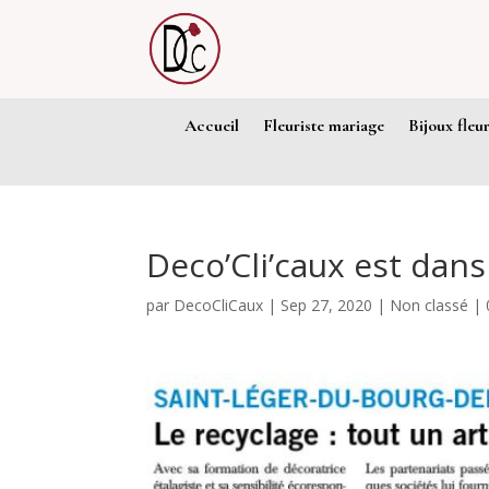
Accueil
Fleuriste mariage
Bijoux fleu
Deco’Cli’caux est dan
par
DecoCliCaux
|
Sep 27, 2020
|
Non classé
|